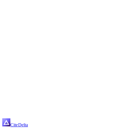
竞争对手能否追溯到我们的品牌？
您如何衡量 Reddit 的 AI 影响力？
Reddit Seeding（社区植入）与伪草根营销
（astroturfing）有什么区别？
Cite
Delta
联系我们
查看定价